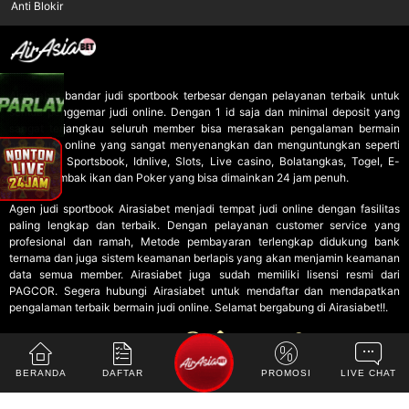
Anti Blokir
Airasiabet
bandar judi sportbook terbesar dengan pelayanan terbaik untuk
semua penggemar judi online. Dengan 1 id saja dan minimal deposit yang
sangat terjangkau seluruh member bisa merasakan pengalaman bermain
game judi online yang sangat menyenangkan dan menguntungkan seperti
game judi Sportsbook, Idnlive, Slots, Live casino, Bolatangkas, Togel, E-
sports ,Tembak ikan dan Poker yang bisa dimainkan 24 jam penuh.
Agen judi sportbook
Airasiabet menjadi tempat judi online dengan fasilitas
paling lengkap dan terbaik. Dengan pelayanan customer service yang
profesional dan ramah, Metode pembayaran terlengkap didukung bank
ternama dan juga sistem keamanan berlapis yang akan menjamin keamanan
data semua member. Airasiabet juga sudah memiliki lisensi resmi dari
PAGCOR. Segera hubungi Airasiabet untuk mendaftar dan mendapatkan
pengalaman terbaik bermain judi online. Selamat bergabung di Airasiabet!!.
Copyright © Airasiabet. Hak cipta dilindungi
BERANDA
DAFTAR
PROMOSI
LIVE CHAT